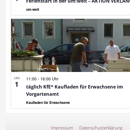
Ferienstart in der um:welt – AKTION VERLÄ
um:welt
JAN
-
11:00
16:00 Uhr
1
täglich KfE* Kaufladen für Erwachsene im
Vorgartenamt
Kaufladen für Erwachsene
Impressum
Datenschutzerklärung