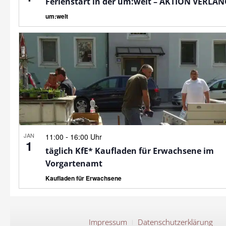
Ferienstart in der um:welt – AKTION VERLÄ
um:welt
JAN
-
11:00
16:00 Uhr
1
täglich KfE* Kaufladen für Erwachsene im
Vorgartenamt
Kaufladen für Erwachsene
Impressum
Datenschutzerklärung