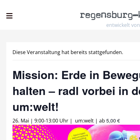
regensburg
–
entwickelt von
Diese Veranstaltung hat bereits stattgefunden.
Mission: Erde in Bewe
halten – radl vorbei in d
um:welt!
5,00 €
26. Mai | 9:00
-
13:00 Uhr
|
um:welt
|
ab