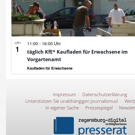
JAN
-
11:00
16:00 Uhr
1
täglich KfE* Kaufladen für Erwachsene im
Vorgartenamt
Kaufladen für Erwachsene
Impressum
Datenschutzerklärung
Unterstützen Sie unabhängigen Journalismus!
Werb
In eigener Sache
Pressespiegel
Newslet