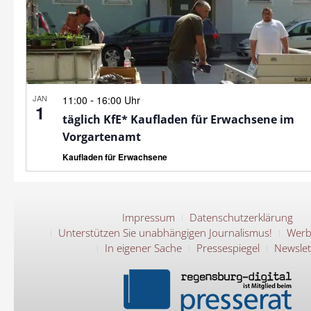
JAN
-
11:00
16:00 Uhr
1
täglich KfE* Kaufladen für Erwachsene im
Vorgartenamt
Kaufladen für Erwachsene
Impressum
Datenschutzerklärung
Unterstützen Sie unabhängigen Journalismus!
Werb
In eigener Sache
Pressespiegel
Newslet