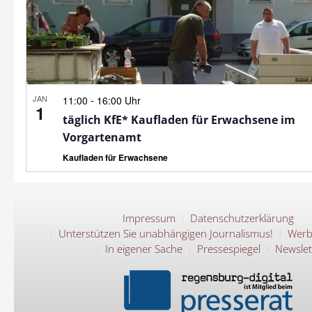
JAN
-
11:00
16:00 Uhr
1
täglich KfE* Kaufladen für Erwachsene im
Vorgartenamt
Kaufladen für Erwachsene
Impressum
Datenschutzerklärung
Unterstützen Sie unabhängigen Journalismus!
Werb
In eigener Sache
Pressespiegel
Newslet