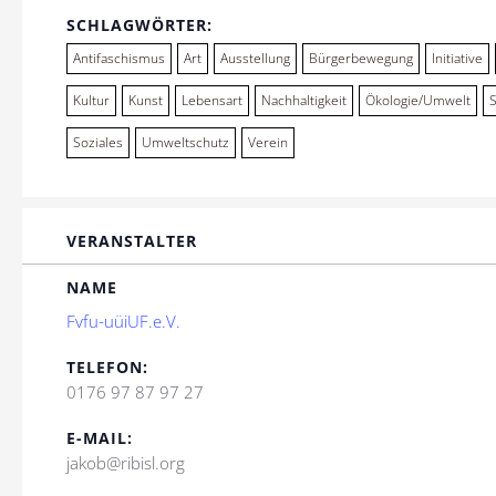
SCHLAGWÖRTER:
Antifaschismus
Art
Ausstellung
Bürgerbewegung
Initiative
Kultur
Kunst
Lebensart
Nachhaltigkeit
Ökologie/Umwelt
Soziales
Umweltschutz
Verein
VERANSTALTER
NAME
Fvfu-uüiUF.e.V.
TELEFON:
0176 97 87 97 27
E-MAIL:
jakob@ribisl.org