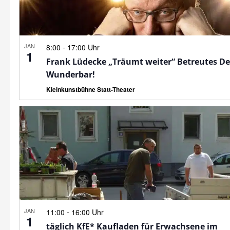
JAN
-
8:00
17:00 Uhr
1
Frank Lüdecke „Träumt weiter“ Betreutes D
Wunderbar!
Kleinkunstbühne Statt-Theater
JAN
-
11:00
16:00 Uhr
1
täglich KfE* Kaufladen für Erwachsene im