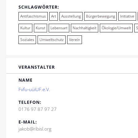
SCHLAGWÖRTER:
Antifaschismus
Art
Ausstellung
Bürgerbewegung
Initiative
Kultur
Kunst
Lebensart
Nachhaltigkeit
Ökologie/Umwelt
Soziales
Umweltschutz
Verein
VERANSTALTER
NAME
Fvfu-uüiUF.e.V.
TELEFON:
0176 97 87 97 27
E-MAIL:
jakob@ribisl.org