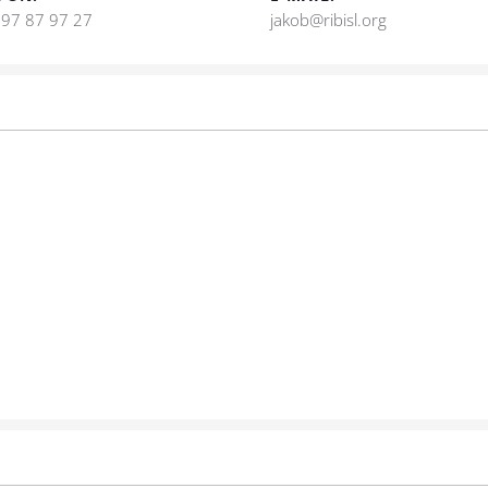
97 87 97 27
jakob@ribisl.org