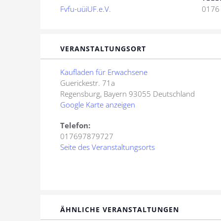
Fvfu-uüiUF.e.V.
0176 
VERANSTALTUNGSORT
Kaufladen für Erwachsene
Guerickestr. 71a
Regensburg
,
Bayern
93055
Deutschland
Google Karte anzeigen
Telefon:
017697879727
Seite des Veranstaltungsorts
ÄHNLICHE VERANSTALTUNGEN