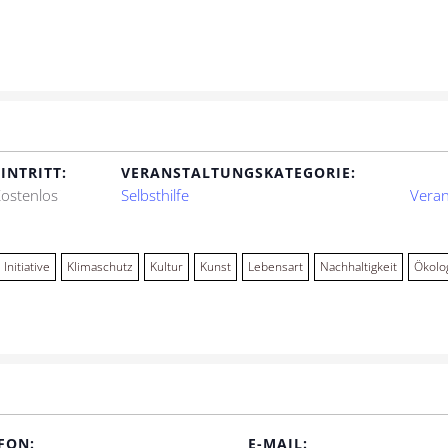
EINTRITT:
VERANSTALTUNGSKATEGORIE:
ostenlos
Selbsthilfe
Veran
Initiative
Klimaschutz
Kultur
Kunst
Lebensart
Nachhaltigkeit
Ökolo
FON:
E-MAIL: