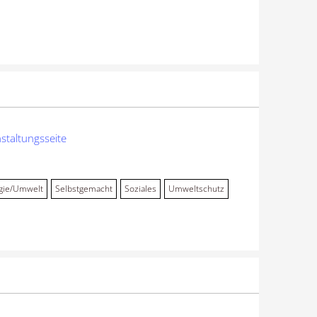
staltungsseite
gie/Umwelt
Selbstgemacht
Soziales
Umweltschutz