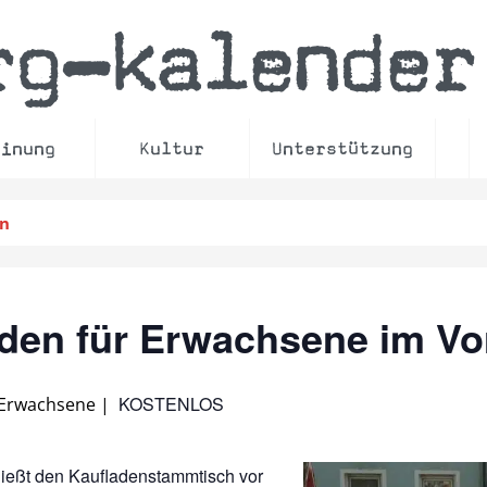
rg
kalender
–
einung
Kultur
Unterstützung
en
laden für Erwachsene im V
KOSTENLOS
 Erwachsene
|
nießt den Kaufladenstammtisch vor