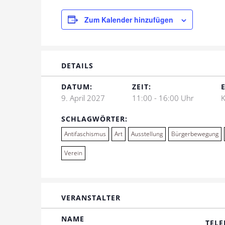
Zum Kalender hinzufügen
DETAILS
DATUM:
ZEIT:
9. April 2027
11:00 - 16:00 Uhr
K
SCHLAGWÖRTER:
Antifaschismus
Art
Ausstellung
Bürgerbewegung
Verein
VERANSTALTER
NAME
TELE