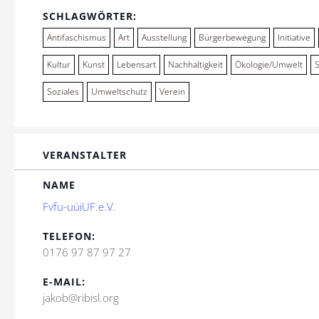
SCHLAGWÖRTER:
Antifaschismus
Art
Ausstellung
Bürgerbewegung
Initiative
Kultur
Kunst
Lebensart
Nachhaltigkeit
Ökologie/Umwelt
Soziales
Umweltschutz
Verein
VERANSTALTER
NAME
Fvfu-uüiUF.e.V.
TELEFON:
0176 97 87 97 27
E-MAIL:
jakob@ribisl.org