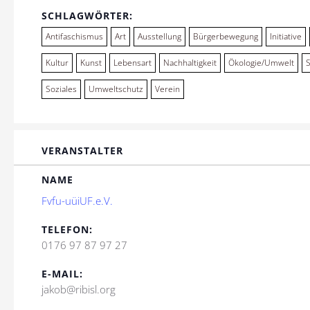
SCHLAGWÖRTER:
Antifaschismus
Art
Ausstellung
Bürgerbewegung
Initiative
Kultur
Kunst
Lebensart
Nachhaltigkeit
Ökologie/Umwelt
Soziales
Umweltschutz
Verein
VERANSTALTER
NAME
Fvfu-uüiUF.e.V.
TELEFON:
0176 97 87 97 27
E-MAIL:
jakob@ribisl.org