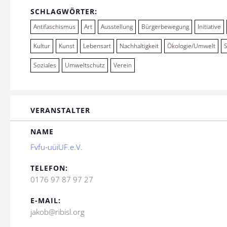
SCHLAGWÖRTER:
Antifaschismus
Art
Ausstellung
Bürgerbewegung
Initiative
Kultur
Kunst
Lebensart
Nachhaltigkeit
Ökologie/Umwelt
Soziales
Umweltschutz
Verein
VERANSTALTER
NAME
Fvfu-uüiUF.e.V.
TELEFON:
0176 97 87 97 27
E-MAIL:
jakob@ribisl.org