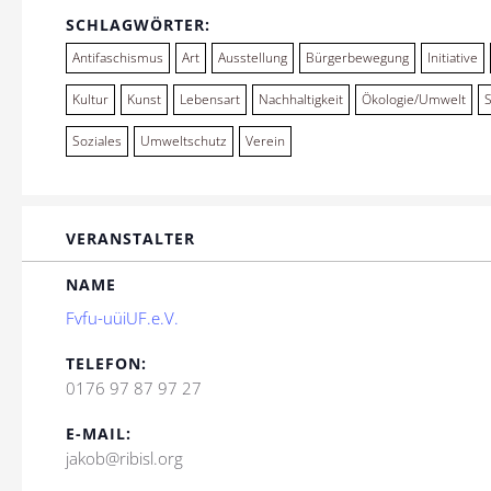
SCHLAGWÖRTER:
Antifaschismus
Art
Ausstellung
Bürgerbewegung
Initiative
Kultur
Kunst
Lebensart
Nachhaltigkeit
Ökologie/Umwelt
Soziales
Umweltschutz
Verein
VERANSTALTER
NAME
Fvfu-uüiUF.e.V.
TELEFON:
0176 97 87 97 27
E-MAIL:
jakob@ribisl.org