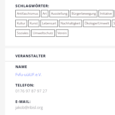
SCHLAGWÖRTER:
Antifaschismus
Art
Ausstellung
Bürgerbewegung
Initiative
Kultur
Kunst
Lebensart
Nachhaltigkeit
Ökologie/Umwelt
Soziales
Umweltschutz
Verein
VERANSTALTER
NAME
Fvfu-uüiUF.e.V.
TELEFON:
0176 97 87 97 27
E-MAIL:
jakob@ribisl.org