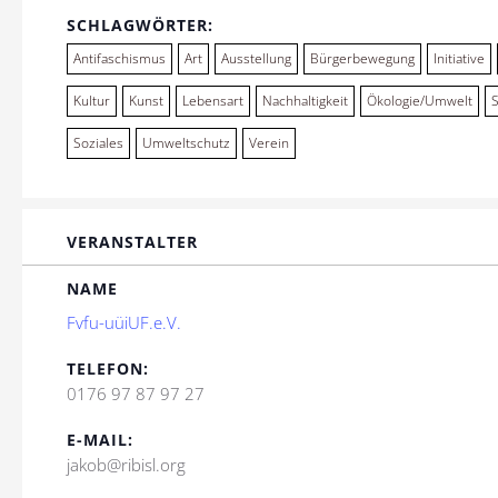
SCHLAGWÖRTER:
Antifaschismus
Art
Ausstellung
Bürgerbewegung
Initiative
Kultur
Kunst
Lebensart
Nachhaltigkeit
Ökologie/Umwelt
Soziales
Umweltschutz
Verein
VERANSTALTER
NAME
Fvfu-uüiUF.e.V.
TELEFON:
0176 97 87 97 27
E-MAIL:
jakob@ribisl.org