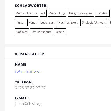
SCHLAGWÖRTER:
Antifaschismus
Art
Ausstellung
Bürgerbewegung
Initiative
Kultur
Kunst
Lebensart
Nachhaltigkeit
Ökologie/Umwelt
Soziales
Umweltschutz
Verein
VERANSTALTER
NAME
Fvfu-uüiUF.e.V.
TELEFON:
0176 97 87 97 27
E-MAIL:
jakob@ribisl.org