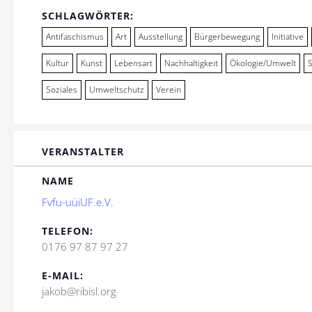
SCHLAGWÖRTER:
Antifaschismus
Art
Ausstellung
Bürgerbewegung
Initiative
Kultur
Kunst
Lebensart
Nachhaltigkeit
Ökologie/Umwelt
Soziales
Umweltschutz
Verein
VERANSTALTER
NAME
Fvfu-uüiUF.e.V.
TELEFON:
0176 97 87 97 27
E-MAIL:
jakob@ribisl.org