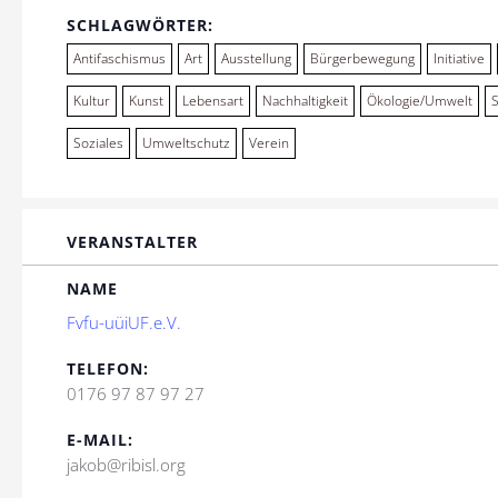
SCHLAGWÖRTER:
Antifaschismus
Art
Ausstellung
Bürgerbewegung
Initiative
Kultur
Kunst
Lebensart
Nachhaltigkeit
Ökologie/Umwelt
Soziales
Umweltschutz
Verein
VERANSTALTER
NAME
Fvfu-uüiUF.e.V.
TELEFON:
0176 97 87 97 27
E-MAIL:
jakob@ribisl.org