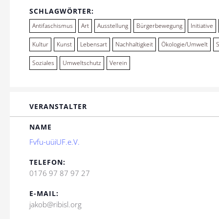
SCHLAGWÖRTER:
Antifaschismus
Art
Ausstellung
Bürgerbewegung
Initiative
Kultur
Kunst
Lebensart
Nachhaltigkeit
Ökologie/Umwelt
Soziales
Umweltschutz
Verein
VERANSTALTER
NAME
Fvfu-uüiUF.e.V.
TELEFON:
0176 97 87 97 27
E-MAIL:
jakob@ribisl.org