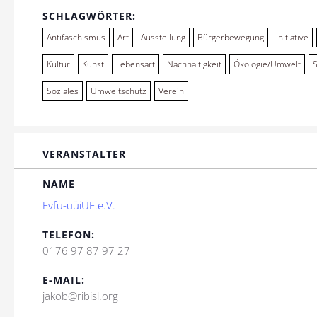
SCHLAGWÖRTER:
Antifaschismus
Art
Ausstellung
Bürgerbewegung
Initiative
Kultur
Kunst
Lebensart
Nachhaltigkeit
Ökologie/Umwelt
Soziales
Umweltschutz
Verein
VERANSTALTER
NAME
Fvfu-uüiUF.e.V.
TELEFON:
0176 97 87 97 27
E-MAIL:
jakob@ribisl.org