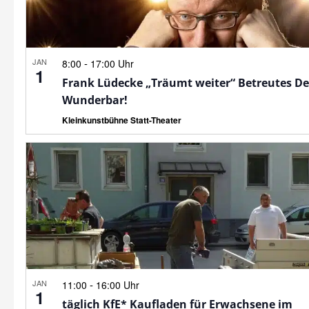
JAN
-
8:00
17:00 Uhr
1
Frank Lüdecke „Träumt weiter“ Betreutes D
Wunderbar!
Kleinkunstbühne Statt-Theater
JAN
-
11:00
16:00 Uhr
1
täglich KfE* Kaufladen für Erwachsene im