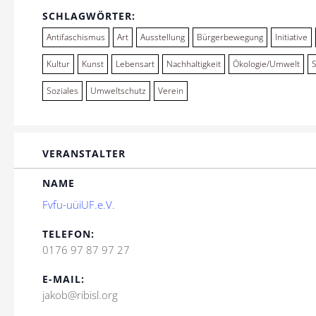
SCHLAGWÖRTER:
Antifaschismus
Art
Ausstellung
Bürgerbewegung
Initiative
Kultur
Kunst
Lebensart
Nachhaltigkeit
Ökologie/Umwelt
Soziales
Umweltschutz
Verein
VERANSTALTER
NAME
Fvfu-uüiUF.e.V.
TELEFON:
0176 97 87 97 27
E-MAIL:
jakob@ribisl.org