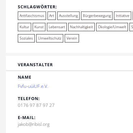
SCHLAGWÖRTER:
Antifaschismus
Art
Ausstellung
Bürgerbewegung
Initiative
Kultur
Kunst
Lebensart
Nachhaltigkeit
Ökologie/Umwelt
Soziales
Umweltschutz
Verein
VERANSTALTER
NAME
Fvfu-uüiUF.e.V.
TELEFON:
0176 97 87 97 27
E-MAIL:
jakob@ribisl.org