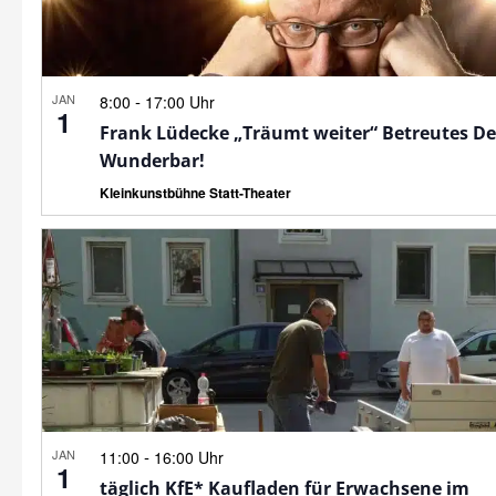
JAN
-
8:00
17:00 Uhr
1
Frank Lüdecke „Träumt weiter“ Betreutes D
Wunderbar!
Kleinkunstbühne Statt-Theater
JAN
-
11:00
16:00 Uhr
1
täglich KfE* Kaufladen für Erwachsene im