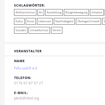
SCHLAGWÖRTER:
Antifaschismus
Art
Ausstellung
Bürgerbewegung
Initiative
Kultur
Kunst
Lebensart
Nachhaltigkeit
Ökologie/Umwelt
Soziales
Umweltschutz
Verein
VERANSTALTER
NAME
Fvfu-uüiUF.e.V.
TELEFON:
0176 97 87 97 27
E-MAIL:
jakob@ribisl.org