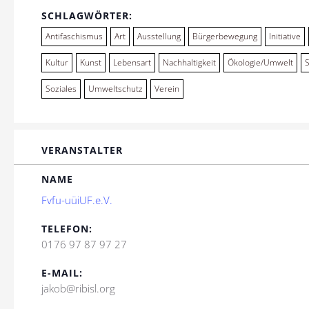
SCHLAGWÖRTER:
Antifaschismus
Art
Ausstellung
Bürgerbewegung
Initiative
Kultur
Kunst
Lebensart
Nachhaltigkeit
Ökologie/Umwelt
Soziales
Umweltschutz
Verein
VERANSTALTER
NAME
Fvfu-uüiUF.e.V.
TELEFON:
0176 97 87 97 27
E-MAIL:
jakob@ribisl.org