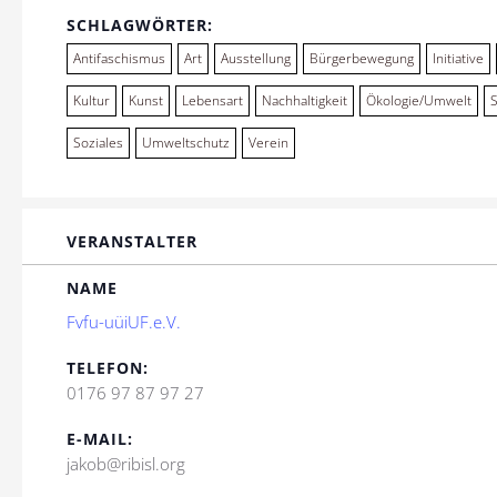
SCHLAGWÖRTER:
Antifaschismus
Art
Ausstellung
Bürgerbewegung
Initiative
Kultur
Kunst
Lebensart
Nachhaltigkeit
Ökologie/Umwelt
Soziales
Umweltschutz
Verein
VERANSTALTER
NAME
Fvfu-uüiUF.e.V.
TELEFON:
0176 97 87 97 27
E-MAIL:
jakob@ribisl.org