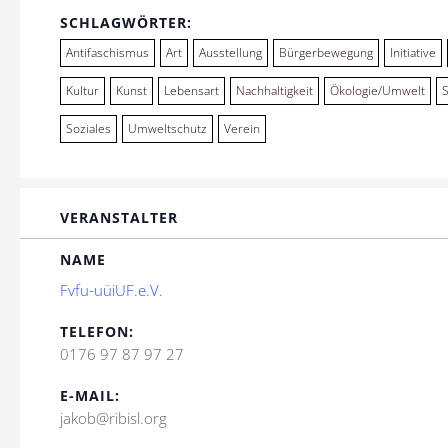
SCHLAGWÖRTER:
Antifaschismus
Art
Ausstellung
Bürgerbewegung
Initiative
Kultur
Kunst
Lebensart
Nachhaltigkeit
Ökologie/Umwelt
Soziales
Umweltschutz
Verein
VERANSTALTER
NAME
Fvfu-uüiUF.e.V.
TELEFON:
0176 97 87 97 27
E-MAIL:
jakob@ribisl.org